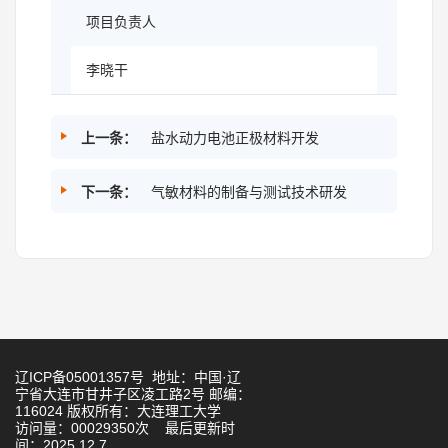
项目负责人
李晓干
上一条：
盐水动力电池正极材料开发
下一条：
气敏材料的制备与测试技术研发
辽ICP备05001357号 地址：中国·辽
宁省大连市甘井子区凌工路2号 邮编：
116024 版权所有：大连理工大学
访问量：
00029350
次
最后更新时
间：
2025
.
12
.
7