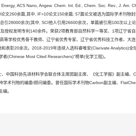
 Energy, ACS Nano, Angew. Chem. Int. Ed., Chem. Soc. Rev., J. Am. 
刊物上(IF>8论文260余篇,其中, IF>10论文150余篇; 57篇论文被选为国际学术刊物
总引28000余次(其中, SCI他人引用26600余次，单篇被引用100次以上论文
0余篇；申请及授权发明专利140余件。荣获2项教育部自然科学一等奖、1项辽宁省
、高等学校优秀骨干教师、辽宁省优秀专家、辽宁省优秀科技工作者、大连
0余次。2018-2019年连续入选科睿唯安(Clarivate Analytics)
ese Most Cited Researchers)”榜单(化学工程)。
中国科协先进材料学会联合体主席团副主席、《化工学报》副主编、Chem
terials等20余种学术刊物的编委/顾问编委。曾任国际学术刊物Carbon副主编、FlatC
 副主编。