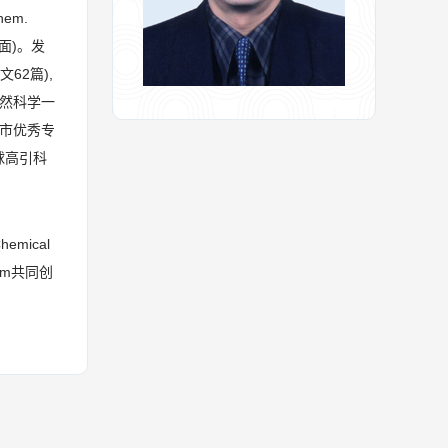
Chem.
封面)。发
62篇),
自然科学一
市优秀专
全球高引科
ical
hem共同创