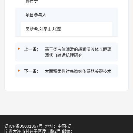
孙吉宁
项目参与人
吴梦希,刘军山,张磊
上一条：
基于类液体润滑的超润湿液体长距离
滴状自输运机理研究
下一条：
大面积柔性衬底微纳传感器关键技术
辽ICP备05001357号 地址：中国·辽
宁省大连市甘井子区凌工路2号 邮编：