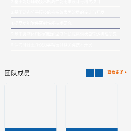
2.基于能场辅助技术的高性能电堆设计与测试项目
3.基于动态分子接枝的抗指纹表面涂层的设计与开发
4.提高功能附件密封性能技术研究
5.基于类液体润滑的超润湿液体长距离滴状自输运机理研究
6.深海能源土介观力学精密测试关键技术开发
团队成员
查看更多