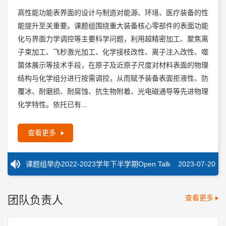
高性能功能表界面的设计与制造对能源、环境、医疗装备的性
能提升至关重要。课题组围绕重大装备核心零部件的表面功能
化与界面力学调控等主要科学问题，利用超精密加工、聚焦离
子束加工、飞秒激光加工、化学接枝改性、离子注入改性、噬
箘体展示等技术手段，在原子及近原子尺度对材料表面的物理
结构与化学组分进行按需调控，从而赋予装备表面拒液性、防
覆冰、耐磨损、耐腐蚀、抗生物附着、光电磁通导等先进物理
合工大石琨老师受邀来我组交流参观
2024-01-22
化学特性。依托已有...
韩云龙同学文章被Additive Manufacturing录用发
2023-11-28
表。祝贺！
英国Northumbria大学徐斌教授受邀来我组参观交
2023-11-28
查看更多
流
课题组进行Endnotes和Microsoft Project软件培
2023-11-20
训
英国Strathclyde大学罗熙淳教授受邀来我组参观
2023-07-26
课题组举办2022-2023学年下半学期Open Talk
2023-07-20
王琨文同学文章被Applied Materials & Interfaces
2023-07-18
录用发表。祝贺！
2023级毕业生合照留念
2023-06-15
团队负责人
查看更多