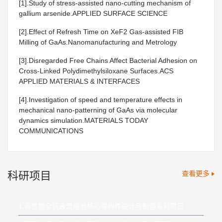
[1].Study of stress-assisted nano-cutting mechanism of
gallium arsenide.APPLIED SURFACE SCIENCE
[2].Effect of Refresh Time on XeF2 Gas-assisted FIB
Milling of GaAs.Nanomanufacturing and Metrology
[3].Disregarded Free Chains Affect Bacterial Adhesion on
Cross-Linked Polydimethylsiloxane Surfaces.ACS
APPLIED MATERIALS & INTERFACES
[4].Investigation of speed and temperature effects in
mechanical nano-patterning of GaAs via molecular
dynamics simulation.MATERIALS TODAY
COMMUNICATIONS
科研项目
查看更多
1.高性能全钒液流电池核心零构件设计与制造系列项目