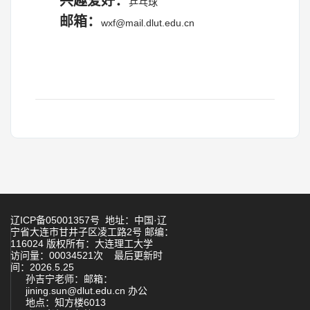
兴趣爱好：
乒乓球
邮箱：
wxf@mail.dlut.edu.cn
辽ICP备05001357号 地址：中国·辽
宁省大连市甘井子区凌工路2号 邮编：
116024 版权所有：大连理工大学
访问量：
00034521
次
最后更新时
间：
2026
.
5
.
25
孙吉宁老师：
邮箱：
jining.sun@dlut.edu.cn 办公
地点：知方楼6013