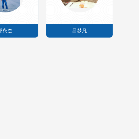
郭永杰
吕梦凡