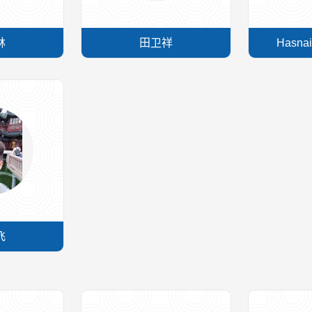
林
田卫祥
Hasnai
飞