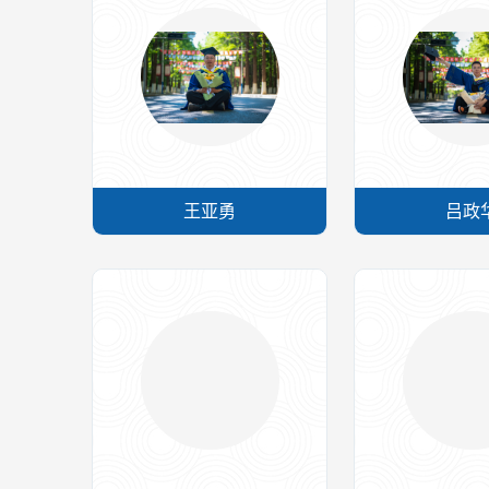
王亚勇
吕政