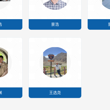
浩
景浩
渊
王选尧