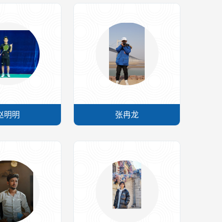
赵明明
张冉龙