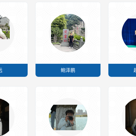
远
鲍泽鹏