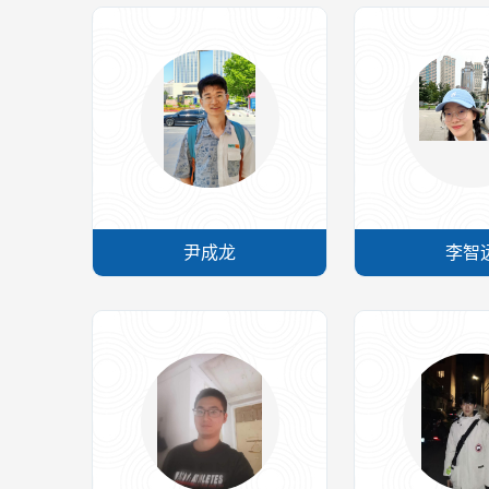
尹成龙
李智