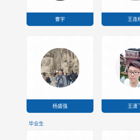
曹宇
王连
杨盛强
王潇
毕业生