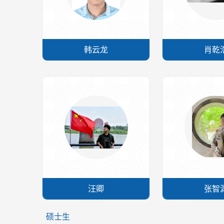
韩云龙
肖乾
汪卿
张智
硕士生