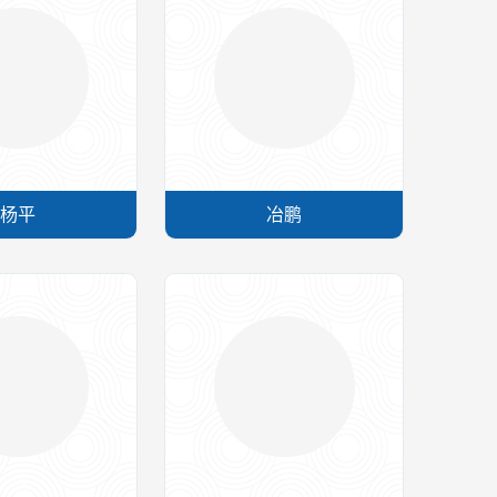
杨平
冶鹏