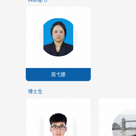
周弋娜
博士生