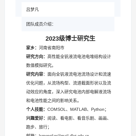
吕梦凡
团队成员介绍：
2023级博士研究生
家乡：
河南省南阳市
研究方向：
高性能全钒液流电池电堆结构设计
数值模拟研究。
研究内容
：
面向全钒液流电池流场设计和流速
优化问题，从流场构型、流道截面形状以及流
动效应的角度，深入研究电池内部电解液流场
和电池性能之间的影响关系。
COMSOL
MATLAB
Python；
个人技能：
、
、
兴趣爱好：
阅读、看电影、看音乐剧、画画、
跑步、旅行；
邮箱：
lvmengfan@mail.dlut.edu.cn