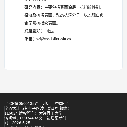
研究内容：
主要包括表面涂层、抗指纹性能、
拒液及抗污表面、动态抗污分子，以实现自愈
合无氟抗指纹表面。
兴趣爱好：
中医。
邮箱：
ycl@mail.dlut.edu.cn
辽ICP备05001357号 地址：中国·辽
宁省大连市甘井子区凌工路2号 邮编：
116024 版权所有：大连理工大学
访问量：
00034493
次
最后更新时
间：
2026
.
5
.
25